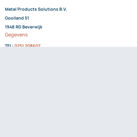
Metal Products Solutions B.V.
Gooiland 51
1948 RD Beverwijk
Gegevens
TEL:
0251 208607
KvK: 86501623
BTW: NL863988647B01
IBAN: NL19 RABO 0321 1673 92
Aangesloten bij: