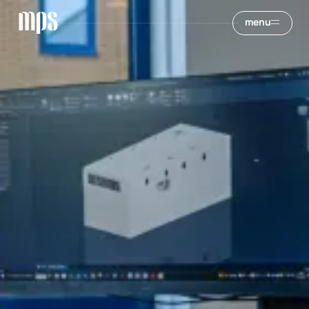
m
e
n
u