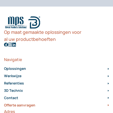
Op maat gemaakte oplossingen voor
al uw productbehoeften
Navigatie
O
p
l
o
s
s
i
n
g
e
n
W
e
r
k
w
i
j
z
e
R
e
f
e
r
e
n
t
i
e
s
3
D
T
e
c
h
n
i
x
C
o
n
t
a
c
t
O
f
f
e
r
t
e
a
a
n
v
r
a
g
e
n
Adres